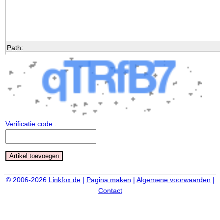
Path
:
p
Verificatie code :
© 2006-2026
Linkfox.de
|
Pagina maken
|
Algemene voorwaarden
|
Contact